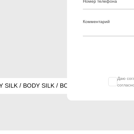
Даю сог
согласн