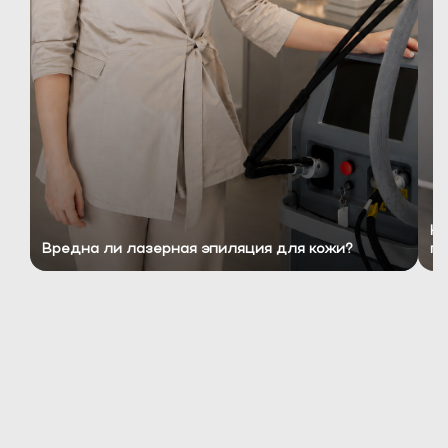
Ко
Вредна ли лазерная эпиляция для кожи?
пр
ЧТО ТАКОЕ ЛАЗЕРНАЯ
ЭПИЛЯЦИЯ ПОДМЫШЕК?