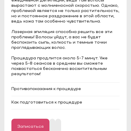
ежедневной депиляции, ведь там волосы
вырастают с молниеносной скоростью. Однако,
проблемой является не только растительность,
но и постоянное раздражение в этой области,
ведь кожа там особенно чувствительна.
⠀
Лазерная эпиляция способна решить все эти
проблемы! Волосы уйдут, а вас не будет
беспокоить сыпь, колкость и темные точки
проглядывающих волос.
Процедура продлится около 5-7 минут. Уже
через 5-8 сеансов в среднем вы сможете
похвастаться бесконечно восхитительным
результатом!
Противопоказания к процедуре
Эпилепсия;
Как подготовиться к процедуре
Сахарный диабет в стадии
декомпенсации;
Длина волос должна быть до 1 мм;
Онкологические заболевания;
За 2-3 недели до процедуры следует
Тяжелые системные и аутоиммунные
отказаться от любого загара и исключить
заболевания;