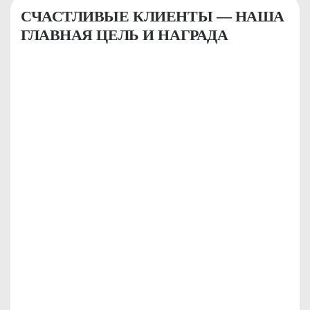
СЧАСТЛИВЫЕ КЛИЕНТЫ — НАША
ГЛАВНАЯ ЦЕЛЬ И НАГРАДА
КРИСТИНА
Я являюсь клиентом
BODY SILK уже целых 3
года...
Смотреть видеоотзыв