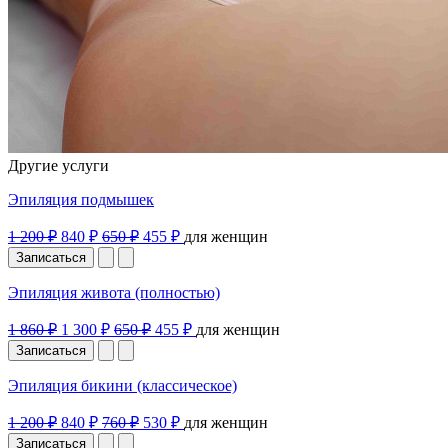
Другие услуги
Эпиляция подмышек
1 200 ₽
840 ₽
650 ₽
455 ₽
для женщин
Записаться
Эпиляция живота (полностью)
1 860 ₽
1 300 ₽
650 ₽
455 ₽
для женщин
Записаться
Эпиляция бикини (классическое)
1 200 ₽
840 ₽
760 ₽
530 ₽
для женщин
Записаться