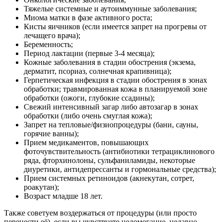
Тяжелые системные и аутоиммунные заболевания;
Миома матки в фазе активного роста;
Кисты яичников (если имеется запрет на прогревы от
лечащего врача);
Беременность;
Период лактации (первые 3-4 месяца);
Кожные заболевания в стадии обострения (экзема,
дерматит, псориаз, солнечная крапивница);
Герпетическая инфекция в стадии обострения в зонах
обработки; травмированная кожа в планируемой зоне
обработки (ожоги, глубокие ссадины);
Свежий интенсивный загар либо автозагар в зонах
обработки (либо очень смуглая кожа);
Запрет на тепловые/физиопроцедуры (бани, сауны,
горячие ванны);
Прием медикаментов, повышающих
фоточувствительность (антибиотики тетрациклинового
ряда, фторхинолоны, сульфаниламиды, некоторые
диуретики, антидепрессанты и гормональные средства);
Прием системных ретиноидов (акнекутан, сотрет,
роакутан);
Возраст младше 18 лет.
Также советуем воздержаться от процедуры (или просто
перенести её), если вы чувствуете недомогание, недавно